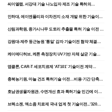
씨이엘랩, 서강대 기술 나노입자 제조 기술 특허의
전용실시권을 확보하고 탄소포집용 기체분리막 상용화
추진 (25.03.17)
인하대, 에이엔폴리와 이차전지 소재 개발 위한 기술이전
협약 (25.03.14)
산림과학원, 종가시나무 도토리 추출물 특허 기술 이전 <
종가시나무 추출물 또는 그 분획물을 포함하는 피부재생
및 상처 치유용 조성물 특허> (25,03.13)
강원대-제주 둥근농원 '통일' 감자 기술이전 협약 체결
(25.03.13)
케이메디허브, 케톤 측정장치 UV기반 자체 살균 기술
휴원트에 이전 (25.03.05)
앱클론, CAR-T 세포치료제 ‘AT101’ 기술이전 계약
(튀르키예 지역 독점) (25.02.28)
충북농기원, 마늘 건조 특허기술 이전…비용·기간 단축
('마늘 수평형 열풍 건조장치' 특허) (25.02.26)
호남권생물자원관, 수면개선 효과 특허기술 민간에 이전
<길초근 추출물 특허> (25.02.19)
브렉소젠, 엑소좀 치료제 국내 업계 첫 기술이전...‘320억
규모 <BxC-I17e(주사 가능한 엑소좀 기반 신규 적응증