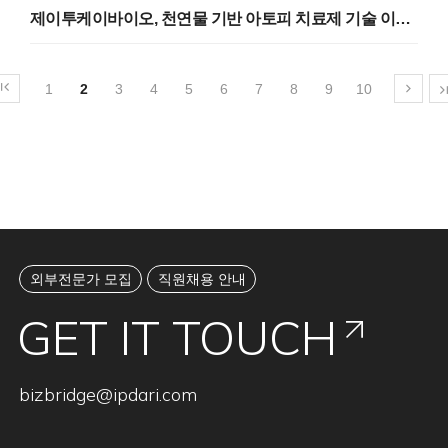
치료제)> (25.02.19)
제이투케이바이오, 천연물 기반 아토피 치료제 기술 이전
및 공동연구 개발 (25.02.19)
1
2
3
4
5
6
7
8
9
10
외부전문가 모집
직원채용 안내
GET IT TOUCH
bizbridge@ipdari.com