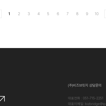
1
2
3
4
5
6
7
8
9
10
(주)비즈브릿지 상담문의
대표전화 : 051-715-2251
대표이메일: bizbridge@ipd