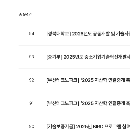
총
94
건
[경북대학교] 2026년도 공동개발 및 기술사
94
(~26.08.14(금) 18시)
[중기부] 2025년도 중소기업기술혁신개발
93
공고(~6.23(월))
[부산테크노파크] 「2025 지산학 연결중개 
92
지원사업 참여기업 모집 공고 <기술이전 후속사업
[부산테크노파크] 「2025 지산학 연결중개 
91
참여기업 모집 공고 <기술이전 비용 지원> (~4
[기술보증기금] 2025년 BIRD 프로그램 참여
90