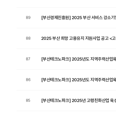
[부산경제진흥원] 2025 부산 서비스 강소기업 
89
2025 부산 희망 고용유지 지원사업 공고 <
88
'사업주부담금' 지원> (~4.11(금))
[부산테크노파크] 2025년도 지역주력산업육성
87
초정밀소재부품,실버케어테크> (~04.02(수)
[부산테크노파크] 2025년도 지역주력산업육성
86
친환경에너지> (~04.02(수))
[부산테크노파크] 2025년 고령친화산업 육
85
(~4.4(금)까지)